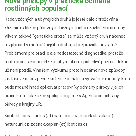
Nové přístupy v praktické ochraně
rostlinných populací
Řada vzácných a ubývajících druhů je ještě dále ohrožována
křížením s blízce příbuznými běžnými nebo i zavlečenými druhy.
Vlivem takové "genetické eroze" se může vzácný druh nakonec
rozplynout v moři běžnějšího druhu, a to zpravidla nevratně.
Problémem pro praxi je ale nedostatečná diagnostika, protože
tento proces často nelze pouhým okem spolehlivě poznat, dokud
už není pozdě. V našem výzkumu proto hledáme nové způsoby,
jak takové nebezpečné křížence odhalit, a vytváříme metody, které
bude možné hned aplikovat pracovníky ochrany přírody v jejich
práci. Proto také úzce spolupracujeme s Agenturou ochrany
přírody a krajiny ČR.
Kontakt: tomas.urfus (at) natur.cuni.cz, marek.slovak (at)
natur.cuni.cz, zdenek.kaplan (at) ibot.cas.cz