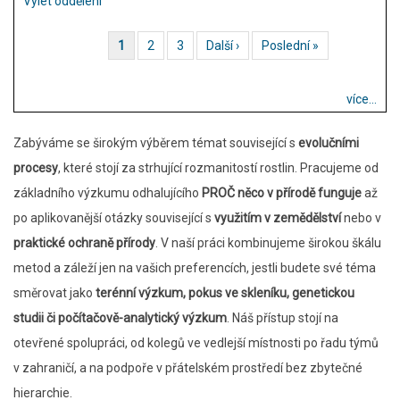
Výlet oddělení
Aktuální stránka
1
Stránka
2
Stránka
3
Následující stránka
Další ›
Poslední stránka
Poslední »
Pagination
více...
Zabýváme se širokým výběrem témat související s
evolučními
procesy
, které stojí za strhující rozmanitostí rostlin. Pracujeme od
základního výzkumu odhalujícího
PROČ něco v přírodě funguje
až
po aplikovanější otázky související s
využitím v zemědělství
nebo v
praktické ochraně přírody
. V naší práci kombinujeme širokou škálu
metod a záleží jen na vašich preferencích, jestli budete své téma
směrovat jako
terénní výzkum, pokus ve skleníku, genetickou
studii či počítačově-analytický výzkum
. Náš přístup stojí na
otevřené spolupráci, od kolegů ve vedlejší místnosti po řadu týmů
v zahraničí, a na podpoře v přátelském prostředí bez zbytečné
hierarchie.