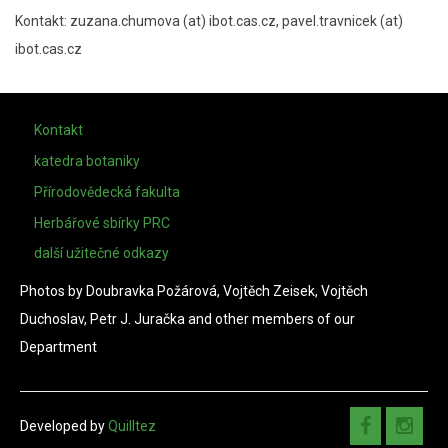
Kontakt: zuzana.chumova (at) ibot.cas.cz, pavel.travnicek (at)
ibot.cas.cz
FOOTER
Kontakt
MENU
katedra botaniky
Přírodovědecká fakulta
Herbářové sbírky PRC
další užitečné odkazy
Photos by Doubravka Požárová, Vojtěch Zeisek, Vojtěch
Duchoslav, Petr J. Juračka and other members of our
Department
Developed by
Quilltez