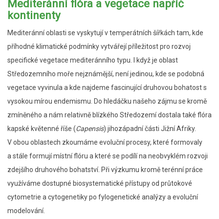
Mediteránní flóra a vegetace napříč
kontinenty
Mediteránní oblasti se vyskytují v temperátních šířkách tam, kde
příhodné klimatické podmínky vytvářejí příležitost pro rozvoj
specifické vegetace mediteránního typu. I když je oblast
Středozemního moře nejznámější, není jedinou, kde se podobná
vegetace vyvinula a kde najdeme fascinující druhovou bohatost s
vysokou mírou endemismu. Do hledáčku našeho zájmu se kromě
zmíněného a nám relativně blízkého Středozemí dostala také flóra
kapské květenné říše (
Capensis
) jihozápadní části Jižní Afriky.
V obou oblastech zkoumáme evoluční procesy, které formovaly
a stále formují místní flóru a které se podílí na neobvyklém rozvoji
zdejšího druhového bohatství. Při výzkumu kromě terénní práce
využíváme dostupné biosystematické přístupy od průtokové
cytometrie a cytogenetiky po fylogenetické analýzy a evoluční
modelování.