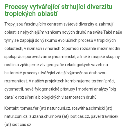
Procesy vytvářející strhující diverzitu
tropických oblastí
Tropy jsou fascinujícím centrem světové diverzity a zahrnují
oblasti s nejrychlejším vznikem nových druhů na světě.Také naše
týmy se zapojují do výzkumu evolučních procesů v tropických
oblastech, v nížinách i v horách. S pomocí rozsáhlé mezinárodní
spolupráce porovnáváme jihoamerické, africké i asijské skupiny
rostlin a zjišťujeme vliv geografie i ekologických vazeb na
historické procesy utvářející zdejší výjimečnou druhovou
rozmanitost. V našich projektech kombinujeme terénní práci,
cytometrii, nové fylogenetické přístupy i moderní analýzy "big
data" o rozšíření a biologických vlastnostech druhů.
Kontakt: tomas.fer (at) natur.cuni.cz, roswitha.schmickl (at)
natur.cuni.cz, zuzana.chumova (at) ibot.cas.cz, pavel.travnicek
(at) ibot.cas.cz