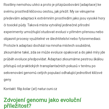
Rostliny nemohou utéci a proto je přizpůsobování (adaptace) ke
svému prostředí klíčovou cestou, jak přežít. My se věnujeme
především adaptaci k extrémním prostředím jako jsou vysoké hory
či toxické půdy. Taková místa vytvářejí jedinečné přírodní
experimenty umožňující studovat evoluci v přímém přenosu nebo
objasnit procesy využitelné ve šlechtitelství nebo fytoremediaci.
Protože k adaptaci dochází na mnoha místech souběžně,
zkoumáme také, zda se může evoluce opakovat a do jaké míry jde
průběh evoluce předpovídat. Adaptaci zkoumáme pestrou škálou
přístupů od praktických transplantačních pokusů v terénu po
sekvenování genomů celých populací odhalující jednotlivé klíčové
geny.
Kontakt: filip.kolar (at) natur.cuni.cz
Zdvojení genomu jako evoluční
příležitost?