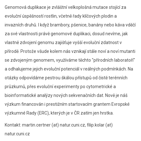
Genomová duplikace
je zvláštní velkoplošná mutace stojící za
evoluční úspěšností rostlin, včetně řady klíčových plodin a
invazních druhů. I když brambory, pšenice, banány nebo káva vděčí
za své vlastnosti právě genomové duplikaci, dosud nevíme, jak
vlastně zdvojení genomu zajišťuje vyšší evoluční zdatnost v
přírodě. Protože všude kolem nás vznikají stále noví a noví mutanti
se zdvojeným genomem, využíváme těchto "přírodních laboratoří"
a odhalujeme jejich evoluční potenciál v reálných podmínkách. Na
otázky odpovídáme pestrou škálou přístupů od čistě terénních
průzkumů, přes evoluční experimenty po cytometrické a
bioinformatické analýzy nových sekvenačních dat. Nově je náš
výzkum financován i prestižním startovacím grantem Evropské
výzkumné Rady (ERC), kterých je v ČR zatím jen hrstka.
Kontakt: martin.certner (at) natur.cuni.cz, filip.kolar (at)
natur.cuni.cz