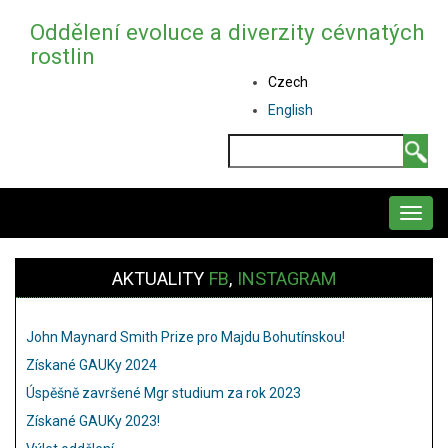
Přejít
Oddělení evoluce a diverzity cévnatých
k
rostlin
hlavnímu
Czech
obsahu
English
Hledat
MAIN
NAVIGATION
AKTUALITY
FB
,
INSTAGRAM
John Maynard Smith Prize pro Majdu Bohutínskou!
Získané GAUKy 2024
Úspěšně završené Mgr studium za rok 2023
Získané GAUKy 2023!