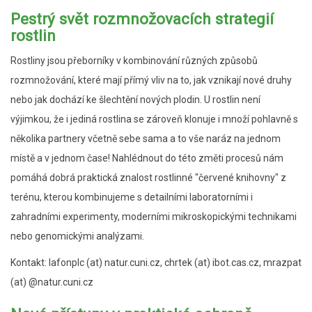
Pestrý svět rozmnožovacích strategií
rostlin
Rostliny jsou přeborníky v kombinování různých způsobů
rozmnožování, které mají přímý vliv na to, jak vznikají nové druhy
nebo jak dochází ke šlechtění nových plodin. U rostlin není
výjimkou, že i jediná rostlina se zároveň klonuje i množí pohlavně s
několika partnery včetně sebe sama a to vše naráz na jednom
místě a v jednom čase! Nahlédnout do této změti procesů nám
pomáhá dobrá praktická znalost rostlinné "červené knihovny" z
terénu, kterou kombinujeme s detailními laboratorními i
zahradními experimenty, moderními mikroskopickými technikami
nebo genomickými analýzami.
Kontakt: lafonplc (at) natur.cuni.cz, chrtek (at) ibot.cas.cz, mrazpat
(at) @natur.cuni.cz